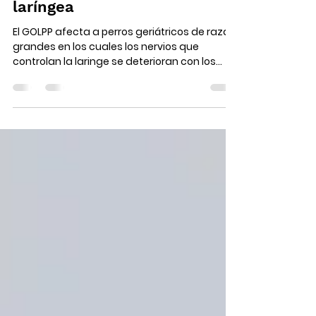
perros?: Uso de prótesis de
silicona para la parálisis
laríngea
El GOLPP afecta a perros geriátricos de razas
grandes en los cuales los nervios que
controlan la laringe se deterioran con los
años.