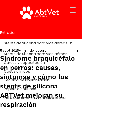
Entrada
Stents de Silicona para vías aéreas
5 sept 2025
4 min de lectura
Stents de Silicona para vías aéreas
Síndrome braquicéfalo
Cursos y capacitación
en perros: causas,
Casos clínicos
síntomas y cómo los
Técnica de implantación
stents de silicona
Papers científicos
ABTVet mejoran su
Para qué sirve un stent de silicona
respiración