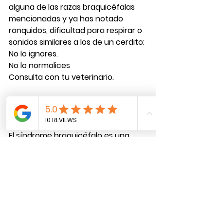
alguna de las razas braquicéfalas 
mencionadas y ya has notado 
ronquidos, dificultad para respirar o 
sonidos similares a los de un cerdito:
No lo ignores
.
No lo normalices
Consulta con tu veterinario.
No es tierno y, sobre todo, 
no es 
inofensivo
.
El 
síndrome braquicéfalo
 es una 
condición seria que compromete el 
bienestar y la calidad de vida de tu 
mascota. 
Hoy ya conoces una alternativa 
eficaz, segura y mínimamente 
invasiva: los 
stents de silicona 