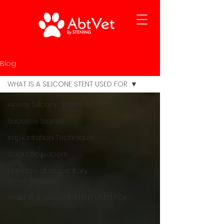
Blog
WHAT IS A SILICONE STENT USED FOR
Airway Silicone Stents for Pets
Success Stories
Implantation Technique
Scientific papers
Manage of respiratory
emergencies
WHAT IS A SILICONE STENT USED FOR